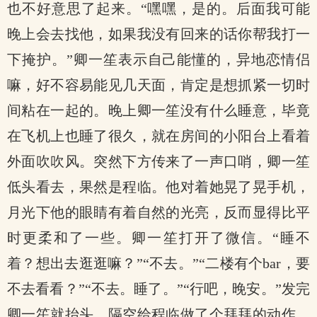
也不好意思了起来。“嘿嘿，是的。后面我可能
晚上会去找他，如果我没有回来的话你帮我打一
下掩护。”卿一笙表示自己能懂的，异地恋情侣
嘛，好不容易能见几天面，肯定是想抓紧一切时
间粘在一起的。晚上卿一笙没有什么睡意，毕竟
在飞机上也睡了很久，就在房间的小阳台上看着
外面吹吹风。突然下方传来了一声口哨，卿一笙
低头看去，果然是程临。他对着她晃了晃手机，
月光下他的眼睛有着自然的光亮，反而显得比平
时更柔和了一些。卿一笙打开了微信。“睡不
着？想出去逛逛嘛？”“不去。”“二楼有个bar，要
不去看看？”“不去。睡了。”“行吧，晚安。”发完
卿一笙就抬头，隔空给程临做了个拜拜的动作，