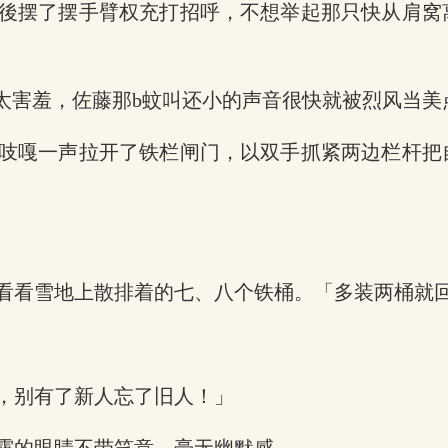
後摆了摆手臂权充打招呼，不想举起那只快从肩窝
太害羞，佐藤那b蚊叫还小的声音很快就被烈风当美
吱嘎一声拉开了铁栏闸门，以双手抓紧两边栏杆把
看看雪地上散排着的七、八个铁桶。「多装两桶就
，别有了新人忘了旧人！」