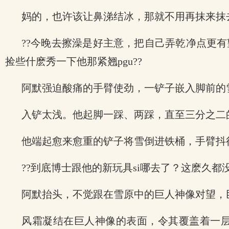
妈的，也许该让鼻涕结冰，那就不用再抹来抹去
??今晚去擦澡是好主意，把自己弄乾净点更
捡些什麽秀一下他那紧翘pgu??
阿默强迫酸痛的手臂使劲，一铲子嵌入脚前的
入铲太浅。他起脚一踩、两踩，直至三分之二
他端起愈来愈重的铲子将雪倒进铁桶，手臂抖得
??到底博士跟他的新玩具si哪去了？这麽久都没
阿默抬头，不觉跟在雪原中的巨人神像对望，
风霜凝结在巨人神像的表面，令其覆盖着一