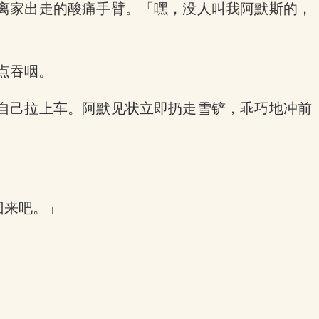
离家出走的酸痛手臂。「嘿，没人叫我阿默斯的，
点吞咽。
自己拉上车。阿默见状立即扔走雪铲，乖巧地冲前
回来吧。」