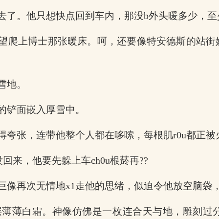
了。他只想快点回到车内，那没b外头暖多少，至少
有望爬上博士那张暖床。呵，还要像特安德斯的站街
雪地。
的铲面嵌入厚雪中。
夸张，连带他整个人都在哆嗦，每根肌r0u都正被
回来，他要先躲上车ch0u根菸再??
巨像再次无情地x1走他的思绪，似迫令他放空脑袋
层薄薄白霜。神像仿佛是一枚连合天与地，雕刻过