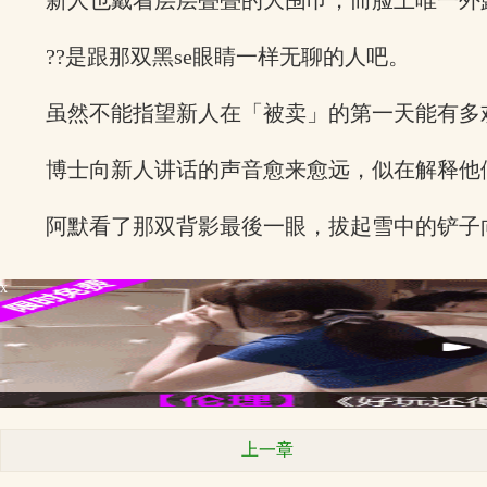
新人也戴着层层叠叠的大围巾，而脸上唯一外
??是跟那双黑se眼睛一样无聊的人吧。
虽然不能指望新人在「被卖」的第一天能有多
博士向新人讲话的声音愈来愈远，似在解释他
阿默看了那双背影最後一眼，拔起雪中的铲子向
x
上一章