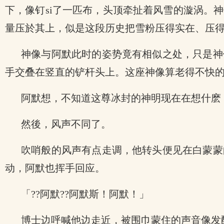
下，像钉si了一匹布，头顶牵扯着风雪的漩涡。
量压於其上，似是这段历史把雪粉压得实在、压
神像与阿默此时的姿势竟有相似之处，只是神
手交叠在竖直的铲杆头上。这座神像算老得不快
阿默想，不知道这尊冰封的神明现在在想什麽
然後，风声不同了。
吹哨般的风声有点走调，他转头便见在白蒙蒙
动，阿默也挥手回应。
「??阿默??阿默斯！阿默！」
博士边呼喊他边走近，被围巾蒙住的声音像发