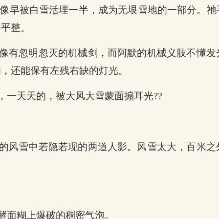
神像早被白雪活埋一半，成为无垠雪地的一部分。
得平整。
像有忽明忽灭的机械剑，而阿默的机械义肢不懂发
的，还能保有左残右缺的灯光。
，一天天的，被大风大雪蒙面搧耳光??
的风雪中若隐若现的两道人影。风雪太大，百米之
酵面糊上爆破的稠密气泡。