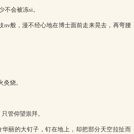
不会被冻si。
妓nv般，漫不经心地在博士面前走来晃去，再弯腰
火灸烧。
，只管仰望祟拜。
分华丽的大钉子，钉在地上，却把部分天空拉扯而