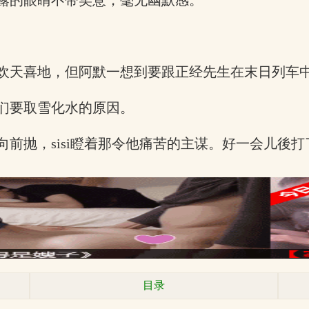
露的眼睛不带笑意，毫无幽默感。
欢天喜地，但阿默一想到要跟正经先生在末日列车
们要取雪化水的原因。
前抛，sisi瞪着那令他痛苦的主谋。好一会儿後
目录