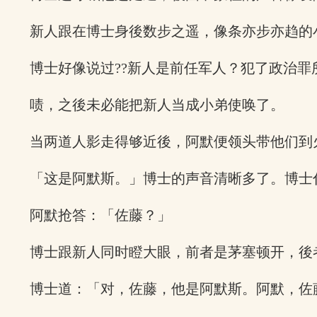
新人跟在博士身後数步之遥，像条亦步亦趋的
博士好像说过??新人是前任军人？犯了政治罪
啧，之後未必能把新人当成小弟使唤了。
当两道人影走得够近後，阿默便领头带他们到
「这是阿默斯。」博士的声音清晰多了。博士伸
阿默抢答：「佐藤？」
博士跟新人同时瞪大眼，前者是茅塞顿开，後
博士道：「对，佐藤，他是阿默斯。阿默，佐