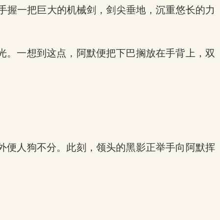
祂手握一把巨大的机械剑，剑尖垂地，沉重悠长的力
光。一想到这点，阿默便把下巴搁放在手背上，双
外便人狗不分。此刻，领头的黑影正举手向阿默挥