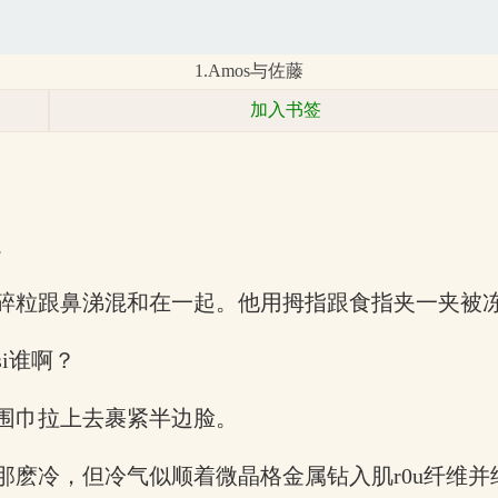
1.Amos与佐藤
加入书签
。
碎粒跟鼻涕混和在一起。他用拇指跟食指夹一夹被
i谁啊？
围巾拉上去裹紧半边脸。
那麽冷，但冷气似顺着微晶格金属钻入肌r0u纤维