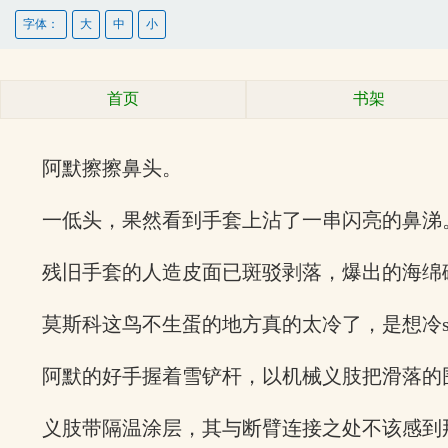
字体：
大
中
小
首页
书架
阿默擦擦鼻头。
一低头，果然看到手套上沾了一串闪亮的鼻涕
残旧手套的人造皮面已斑驳剥落，爆出的海绵
莫斯科这鸟不生蛋的地方真的太冷了，是想冷s
阿默的好手握着雪铲杆，以机械义肢把滑落的
义肢带隔温涂层，其与断臂连接之处不该感到