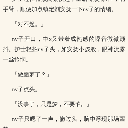
手臂，顺便加点镇定剂安抚一下nv子的情绪。
「对不起。」
nv子开口，中x又带着成熟感的嗓音微微颤
抖。护士轻拍nv子头，如安抚小孩般，眼神流露
一丝怜悯。
「做噩梦了？」
nv子点头。
「没事了，只是梦，不要怕。」
nv子只嗯了一声，撇过头，脑中浮现那场噩