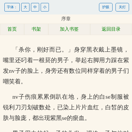
字体：
大
中
小
护眼
关灯
序章
首页
书架
加入书签
返回目录
「杀你，刚好而已。」身穿黑衣戴上墨镜，
嘴里还叼着一根菸的男子，举起右脚用力踩在紫
发nv子的脸上，身旁还有数位同样穿着的男子们
嘲笑着。
nv子伤痕累累倒趴在地，身上的白se制服被
锐利刀刃划破数处，已染上片片血红，白皙的皮
肤与脸庞，都出现紫黑se的瘀血。