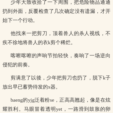
少年大致收拾了一下周围，把危险物品通通
扔到外面，反覆检查了几次确定没有遗漏，才开
始下一个行动。
他找来一把剪刀，顶着兽人的杀人视线，不
疾不徐地将兽人的衣k剪个稀烂。
喀嚓喀嚓的声响节拍轻快，奏响了一场逆向
侵犯的前奏。
剪满意了以後，少年把剪刀也扔了，脱下k子
放出早已蓄势待发的x器。
baeng的yjg泛着粉se，正高高翘起，像是在炫
耀胜利。马眼冒着透明yet，一路滑到鼓胀的卵