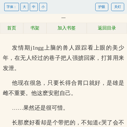
字体：
大
中
小
护眼
关灯
一
首页
书架
加入书签
返回目录
发情期j1ngg上脑的兽人跟踪看上眼的美少
年，在无人经过的巷子把人强掳回家，打算用来
发泄。
他现在很急，只要长得合胃口就好，是雄是
雌不重要。他这麽安慰自己。
……果然还是很可惜。
长那麽好看却是个带把的，不知道c哭了会不