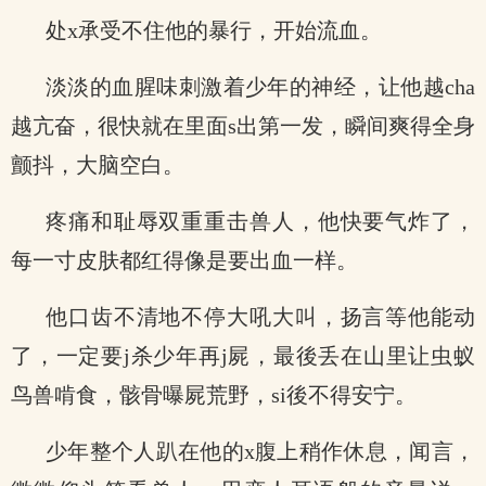
处x承受不住他的暴行，开始流血。
淡淡的血腥味刺激着少年的神经，让他越cha
越亢奋，很快就在里面s出第一发，瞬间爽得全身
颤抖，大脑空白。
疼痛和耻辱双重重击兽人，他快要气炸了，
每一寸皮肤都红得像是要出血一样。
他口齿不清地不停大吼大叫，扬言等他能动
了，一定要j杀少年再j屍，最後丢在山里让虫蚁
鸟兽啃食，骸骨曝屍荒野，si後不得安宁。
少年整个人趴在他的x腹上稍作休息，闻言，