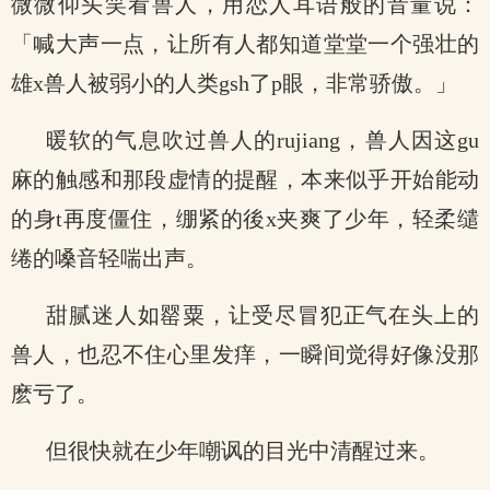
微微仰头笑看兽人，用恋人耳语般的音量说：
「喊大声一点，让所有人都知道堂堂一个强壮的
雄x兽人被弱小的人类gsh了p眼，非常骄傲。」
暖软的气息吹过兽人的rujiang，兽人因这gu
麻的触感和那段虚情的提醒，本来似乎开始能动
的身t再度僵住，绷紧的後x夹爽了少年，轻柔缱
绻的嗓音轻喘出声。
甜腻迷人如罂粟，让受尽冒犯正气在头上的
兽人，也忍不住心里发痒，一瞬间觉得好像没那
麽亏了。
但很快就在少年嘲讽的目光中清醒过来。