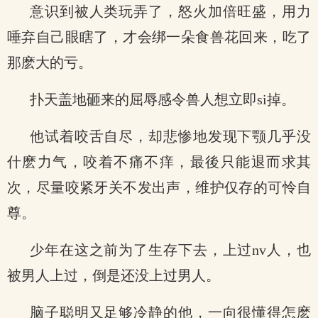
意识到被人类玩弄了，怒火加倍旺盛，用力
唾弃自己眼瞎了，才会绑一朵食兽花回来，吃了
那麽大的亏。
扑天盖地砸来的屈辱感令兽人想立即si掉。
他试着咬舌自尽，却悲惨地发现下颚几乎没
什麽力气，咬着不痛不痒，最後只能退而求其
次，尽量咬紧牙关不发出声，维护仅存的可怜自
尊。
少年在这之前为了生存下去，上过nv人，也
被男人上过，倒是还没上过男人。
脑子聪明又足够冷静的他，一向很懂得怎麽