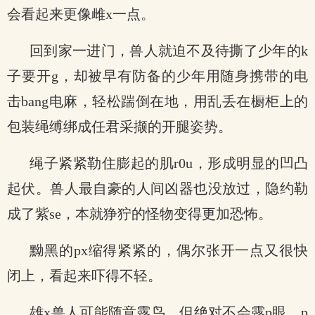
会看起来更像雌x一点。
回到家一进门，兽人就迫不及待撕了少年的k
子要开g，却被早有防备的少年用随身携带的电
击bang电麻，轻松踹倒在地，用乱丢在橱柜上的
包装绳缚绑成任君采撷的开腿姿势。
绳子紧紧勒住膨起的肌r0u，形成明显的凹凸
起伏。兽人最自豪的人间凶器也没放过，隐约勒
成了紫se，本就狰狞的怪物变得更加恐怖。
黝黑的px缩得紧紧的，偶尔张开一点又很快
闭上，看起来吓得不轻。
雄x兽人可能随意露鸟，但绝对不会露p眼，p