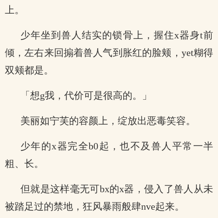
上。
少年坐到兽人结实的锁骨上，握住x器身t前
倾，左右来回搧着兽人气到胀红的脸颊，yet糊得
双颊都是。
「想g我，代价可是很高的。」
美丽如宁芙的容颜上，绽放出恶毒笑容。
少年的x器完全b0起，也不及兽人平常一半
粗、长。
但就是这样毫无可bx的x器，侵入了兽人从未
被踏足过的禁地，狂风暴雨般肆nve起来。