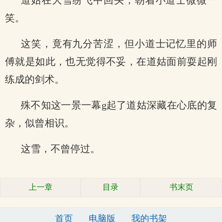
道姑在大雪纷飞中回头，朝着小道士微微一
笑。
这笑，竟有九分苦涩，但小道士记忆里的师
傅就是如此，也无觉得不妥，在道姑面前耍起刚
练成的剑术。
殊不知这一景一幕g起了道姑深藏在心底的复
杂，似曾相识。
这雪，不曾停过。
上一章
目录
书末页
首页
电脑版
我的书架