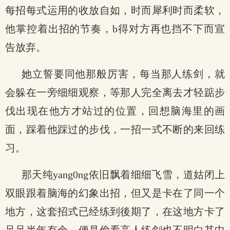
每招每式运用的收放自如，时而犀利时而柔软，
他掌控着出招的节奏，b得对方再也挡不下而宣
告放弃。
她立誓要同他那般厉害，每当那人练剑，就
会躲在一旁细细观察，等那人完全离去才轻踮步
伐出现在他方才站过的位置，回想脑海里的画
面，踩着他踩过的步伐，一招一式不断的来回练
习。
那天纯yang0ng依旧飘着细细飞雪，道姑闭上
双眼跟着脑海的幻象出招，但又是卡在了同一个
地方，这套招式已经练到後期了，在这地方卡了