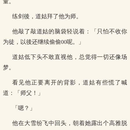
量。
练剑後，道姑拜了他为师。
他敲了敲道姑的脑袋轻说着：「只怕不收你
为徒，以後还继续偷偷00呢。」
道姑低下头不敢直视他，总觉得一切还像场
梦。
看见他正要离开的背影，道姑有些慌了喊
道：「师父！」
「嗯？」
他在大雪纷飞中回头，朝着她露出个高雅脱