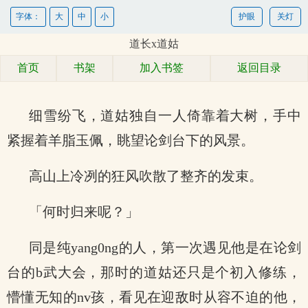
字体：
大
中
小
护眼
关灯
道长x道姑
首页
书架
加入书签
返回目录
细雪纷飞，道姑独自一人倚靠着大树，手中
紧握着羊脂玉佩，眺望论剑台下的风景。
高山上冷冽的狂风吹散了整齐的发束。
「何时归来呢？」
同是纯yang0ng的人，第一次遇见他是在论剑
台的b武大会，那时的道姑还只是个初入修练，
懵懂无知的nv孩，看见在迎敌时从容不迫的他，