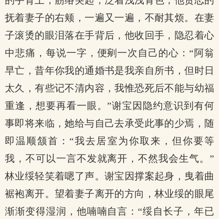
的手背上，筋络突起，泛着浅浅青色，他贪恋的
抚着妻子的右颊，一遍又一遍，不耐其烦。在妻
子滚烫的眼泪落在手背后，他收回手，隐忍着心
中悲痛，每说一字，便剜一次自己的心：“阿翁
早亡，昔年你我的通婚书是我亲自所书，但时日
太久，有些记不清内容，我惟恐死后不能与幼福
重逢，想要再看一眼。”谢宝因隐约意识到有何
事即将来临，她给与自己去承受此事的少焉，随
即温顺颔首：“我去居室为你取来，但你要等
我，不可以一言不发就离开，不然我会生气。”
林业绥轻笑着嗯了声。谢宝因撑案起身，曳着曲
裾袍离开。望着妻子离开的方向，林业绥的眼尾
渐渐变得湿润，他喃喃自言：“绥自长子，年已