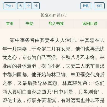
字体：
大
中
小
护眼
关灯
长命万岁 第175
首页
书架
加入书签
返回目录
家中事务皆由其妻崔夫人治理。林真悫在去
年一月纳妻，于今岁二月有女郎。他们也再无忧
忧之心，专心为自己而活。在秋八月乙末终。林
业绥的身体衰弱，疾而不起，夫妻二人乘车自汉
中郡归国都。他开始与林卫铆、林卫罹交代身后
之事，又最后教导林真悫、林真琰兄弟：“你们
两人要明白自然之道乃‘日中则昃，月盈则食’，
即使士族，行事亦要谨慎，有时远离也并非不是