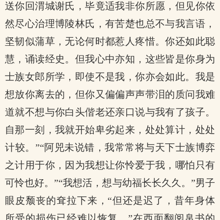
送你回渭城谢氏，毕竟适我非你所愿，但见你依
然尽心治理博陵林氏，有苦楚也总不与我言语，
坚韧似蒲草，无论何时都惹人疼惜。你还如此聪
慧，诵读经史。但我心中亦知，这些皆是你身为
士族女郎所学，即使不是我，你亦会如此。我是
想放你离去的，但你又偏偏声声带泪的质问我难
道就不想与你白头偕老还亲口说与我有了孩子。
自那一刻，我就开始卑劣起来，处处算计，处处
计较。”“阿兕未说错，我常常将与天下士族博弈
之计用于你，因为我想让你怜爱于我，哪怕只有
可怜也好。”“我想活，想与幼福长长久久。”男子
眼皮颓丧的耷拉下来，“但还是迟了，昔年身体
所受的损伤已经难以恢复。”在西面翻阅帛书的