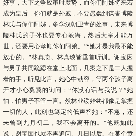
好事，天下之争应审时度势，而你们阿姊将来若
成为皇后，你们就是外戚，不要愚蠢到谋害博陵
林氏与你们阿姊，多学汉朝卫青的处事，未来博
陵林氏的子孙也要专心教诲，然后大宗才能万
世，还要用心孝顺你们阿娘。”“她才是我最不能
放心的。”林真悫、林真琰皆垂首听训。谢宝因
与男子共同跪跽在堂上北面，几案之下是二人握
着的手，听见此言，她心中动容，等两个孩子离
开才小心翼翼的询问：“你没有话与我说？”她
怕，怕男子不留一言。然林业绥始终都像是掌握
一切的人，此刻也笃定的低声答她：“不急，还
未曾到九月初二，我不会离开的。”他既如此
说，谢宝因也就不再追问。几日以后。在某个黄