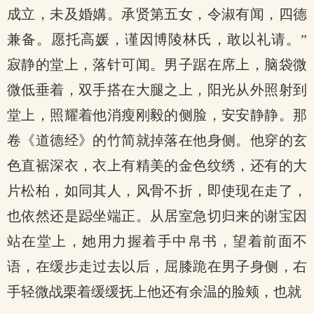
成立，未及婚媾。承贤第五女，令淑有闻，四德
兼备。愿托高媛，谨因博陵林氏，敢以礼请。”
寂静的堂上，落针可闻。男子踞在席上，脑袋微
微低垂着，双手搭在大腿之上，阳光从外照射到
堂上，照耀着他消瘦刚毅的侧脸，安安静静。那
卷《道德经》的竹简就掉落在他身侧。他穿的玄
色直裾深衣，衣上有精美的金色纹绣，还有的大
片松柏，如同其人，风骨不折，即使现在走了，
也依然还是跽坐端正。从居室急切归来的谢宝因
站在堂上，她用力握着手中帛书，望着前面不
语，在缓步走过去以后，屈膝跪在男子身侧，右
手轻微战栗着缓缓抚上他还有余温的脸颊，也就