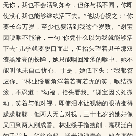
无你，我也不会活到如今，但你与我不同，你即
使没有我也能够继续活下去。”他以心祝之：“你
要长命万岁，至少也要活到我这个岁数。”谢宝
因哽咽不能语，一句“你凭什么以为我就能够活
下去”几乎就要脱口而出，但抬头望着男子那双
漆黑发亮的长眸，她只能咽回发涩的喉中。她不
能叫他未自己忧心。于是，她低下头：“我都答
应你。”林业绥唇角浮着若有若无的笑，喉结微
滚，不忍道：“幼福，抬头看我。”谢宝因长颈微
动，笑着与他对视，即使泪水让视物的眼睛变得
朦朦胧胧，但两人无言对视，三十七岁的她好像
又回到两人刚成昏。林业绥手指瘦削，羸弱泛白