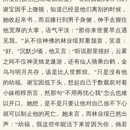
谢宝因手上微顿，知道已经是他们离别的时候，
她收起帛书，而后膝行到男子身侧，伸手去握住
他宽厚的大掌，语气平淡：“那你来世要早点遇
见我。”从不信神佛的林业绥郑重颔首，笑道：
“好。”沉默少顷，他又言：“听说那里很好，云雾
之间不仅神灵烛龙遨游，还有仙人骑乘白鹤，金
乌与明月共存，该是比人世辉煌。”只是没有他
的幼福。谢宝因低下头，想起自己于数载前对着
小妹棺椁所言，然那句“不用再忧心我”怎么也难
以开口。她想，是不是只要让他对自己放不下心
就可以制止他的死亡。她未言，而林业绥已然出
声：“幼福，我这些年能活下来皆因为你，倘若