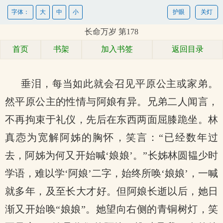
字体：
大
中
小
护眼
关灯
长命万岁 第178
首页
书架
加入书签
返回目录
垂泪，每当如此就会召见平原公主或家弟。
然平原公主的性情与阿娘有异。兄弟二人闻言，
不再拘束于礼仪，先后在东西两面屈膝跪坐。林
真悫为宽解阿姊的胸怀，笑言：“已经数年过
去，阿姊为何又开始喊‘娘娘’。”长姊林圆韫少时
学语，难以学‘阿娘’二字，始终所唤‘娘娘’，一喊
就多年，及至长大才好。但阿娘长逝以后，她日
渐又开始唤“娘娘”。她望向右侧的青铜树灯，笑