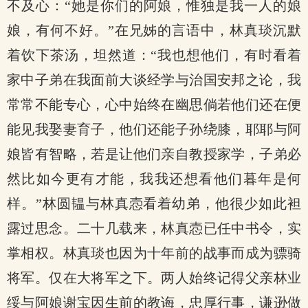
不及心：“她是你们的阿娘，惟独是我一人的娘
娘，有何不好。”在兄姊的言语中，林真琰沉默
着饮下茶汤，坦然道：“我也想他们，有时看着
家中子弟在我面前大谈经学与治国安邦之论，我
常常不能专心，心中始终在幽思倘若他们还在便
能见我娶妻育子，他们还能子孙绕膝，耶耶与阿
娘皆有智略，若是让他们亲自教授家学，子弟必
然比如今更有才能，我我还想看他们暮年是何
样。”林圆韫与林真悫看着幼弟，他很少如此袒
露过思念。二十几载来，林真悫已任中书令，实
掌相权。林真琰也因为十年前的战事而成为骠骑
将军。仅在大将军之下。两人始终记得父亲林业
绥与阿娘谢宝因生前的教诲，忠厚行事，谦逊做