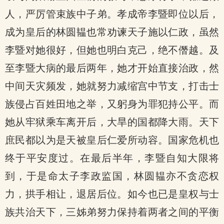
人，严厉管束族中子弟。孝成帝李暨即位以后，
成为皇后的林圆韫也常劝谏天子施以仁政，虽然
李暨对她很好，但她也明白克己，绝不僭越。及
至李暨大病的最后两年，她才开始直接治政，然
中间天灾频发，她就努力减缩宫中节支，打击士
族侵占百姓田地之举，又躬身为罪犯持公平。而
她从牢狱乘车离开后，大旱的国都降大雨。天下
庶民都以为是天被皇后仁爱所动容。国家危机也
终于平安度过。在最后半年，李暨自知大限将
到，于是命太子李政监国，林圆韫亦不贪恋权
力，拱手相让，退居后位。如今也已是皇权与士
族共治天下，三姊弟努力保持着两者之间的平衡