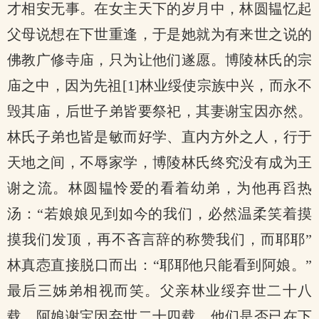
才相安无事。在女主天下的岁月中，林圆韫忆起
父母说想在下世重逢，于是她就为有来世之说的
佛教广修寺庙，只为让他们遂愿。博陵林氏的宗
庙之中，因为先祖[1]林业绥使宗族中兴，而永不
毁其庙，后世子弟皆要祭祀，其妻谢宝因亦然。
林氏子弟也皆是敏而好学、直内方外之人，行于
天地之间，不辱家学，博陵林氏终究没有成为王
谢之流。林圆韫怜爱的看着幼弟，为他再舀热
汤：“若娘娘见到如今的我们，必然温柔笑着摸
摸我们发顶，再不吝言辞的称赞我们，而耶耶”
林真悫直接脱口而出：“耶耶他只能看到阿娘。”
最后三姊弟相视而笑。父亲林业绥弃世二十八
载。阿娘谢宝因弃世二十四载。他们是否已在下