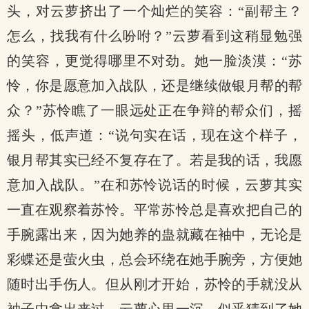
头，对云萝挤出了一个灿烂的笑容：“副帮主？
怎么，找我有什么吩咐？”云萝看到这稍显勉强
的笑容，更觉得哪里不对劲。她一脸淡漠：“苏
怜，你是愿意加入战队，还是继续做银月帮的帮
众？”苏怜瞧了一眼远处正在争辩的帮众们，摇
摇头，低声道：“说句实在话，现在这个样子，
银月帮其实已经不复存在了。若是我的话，我愿
意加入战队。”在和苏怜说话的时候，云萝其实
一直在观察着苏怜。平常苏怜总是喜欢把自己的
手腕露出来，因为她养的蛊就藏在袖中，无论是
彩蝶还是萤火虫，总会环绕在她手腕旁，方便她
随时出手伤人。但从刚才开始，苏怜的手就没从