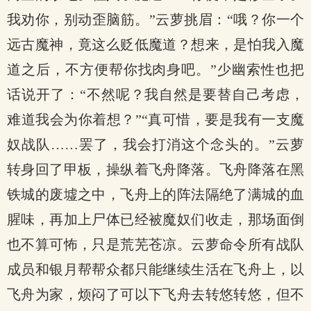
我劝你，别动歪脑筋。”云萝挑眉：“哦？你一个
远古魔神，竟这么贬低魔道？想来，是怕我入魔
道之后，不方便帮你找肉身吧。”少幽索性也把
话说开了：“不然呢？我自然是要替自己考虑，
难道我会为你着想？”“真可惜，要是我有一支魔
奴战队……罢了，我会打消这个念头的。”云萝
转身回了甲板，操纵着飞舟降落。飞舟降落在黑
铁城的废墟之中，飞舟上的阵法隔绝了满城的血
腥味，再加上尸体已经被魔奴们收走，那场面倒
也不算可怖，只是荒芜苍凉。云萝命令所有战队
成员和银月帮帮众都只能继续生活在飞舟上，以
飞舟为家，烦闷了可以下飞舟去转悠转悠，但不