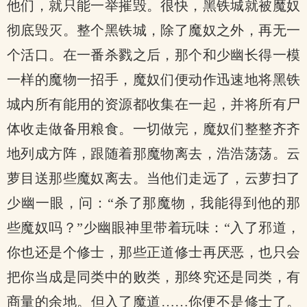
他们，就只能一举摧毁。很快，黑铁城就被魔奴
彻底毁灭。整个黑铁城，除了魔奴之外，再无一
个活口。在一番杀戮之后，那个和少幽长得一模
一样的魔物一招手，魔奴们便动作迅速地将黑铁
城内所有能用的资源都收集在一起，并将所有尸
体收走做备用粮食。一切做完，魔奴们整整齐齐
地列成方阵，跟随着那魔物离去，浩浩荡荡。云
萝目送那些魔奴离去。当他们走远了，云萝扫了
少幽一眼，问：“杀了那魔物，我能得到他的那
些魔奴吗？”少幽眼神里带着玩味：“入了邪道，
你也还是个修士，那些正道修士再厌恶，也只会
把你当成是同类中的败类，那终究还是同类，有
商量的余地。但入了魔道……你便不是修士了。