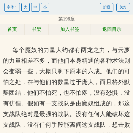
字体：
大
中
小
护眼
关灯
第196章
首页
书架
加入书签
返回目录
每个魔奴的力量大约都有两龙之力，与云萝
的力量相差不多，而他们本身精通的各种术法则
会变弱一些，大概只剩下原本的六成。他们的可
怕之处，在与他们的数量过于庞大，而且格外默
契团结，他们不怕死，也不怕疼，没有恐惧，没
有彷徨。假如有一支战队是由魔奴组成的，那这
支战队绝对是最强的战队。没有任何人能破坏这
支战队，没有任何手段能离间这支战队，想击败