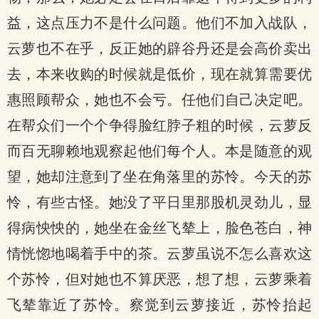
益，这点压力不是什么问题。他们不加入战队，
云萝也不在乎，反正她的辟谷丹还是会高价卖出
去，本来收购的时候就是低价，现在就算需要优
惠照顾帮众，她也不会亏。任他们自己决定吧。
在帮众们一个个争得脸红脖子粗的时候，云萝反
而百无聊赖地观察起他们每个人。本是随意的观
望，她却注意到了坐在角落里的苏怜。今天的苏
怜，有些古怪。她没了平日里那股机灵劲儿，显
得病怏怏的，她坐在金丝飞辇上，脸色苍白，神
情恍惚地喝着手中的茶。云萝虽说不怎么喜欢这
个苏怜，但对她也不算厌恶，想了想，云萝乘着
飞辇靠近了苏怜。察觉到云萝接近，苏怜抬起