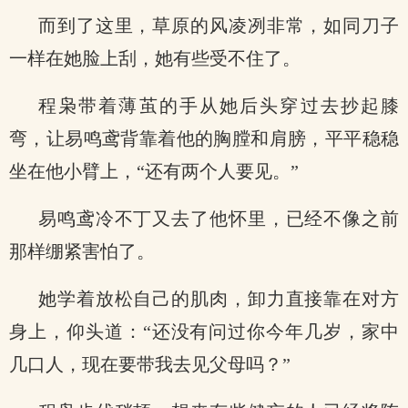
而到了这里，草原的风凌冽非常，如同刀子
一样在她脸上刮，她有些受不住了。
程枭带着薄茧的手从她后头穿过去抄起膝
弯，让易鸣鸢背靠着他的胸膛和肩膀，平平稳稳
坐在他小臂上，“还有两个人要见。”
易鸣鸢冷不丁又去了他怀里，已经不像之前
那样绷紧害怕了。
她学着放松自己的肌肉，卸力直接靠在对方
身上，仰头道：“还没有问过你今年几岁，家中
几口人，现在要带我去见父母吗？”