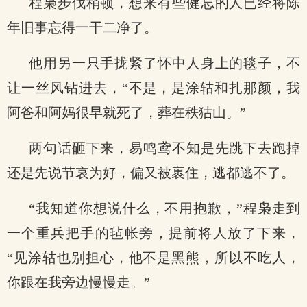
程枭步伐稍顿，想来有些健忘的人已经将陈
年旧事忘得一干二净了。
他用另一只手拢紧了怀中人身上的毯子，不
让一丝风钻进去，“不是，是涂轱和扎那颜，我
阿爸和阿妈很早就死了，葬在秩狜山。”
两句话砸下来，易鸣鸢不知是先跳下去跑掉
还是先说节哀为好，偏又被裹住，逃都逃不了。
“我知道你想说什么，不用抱歉，”程枭走到
一个重兵把手的毡帐旁，提前将人放了下来，
“见涂轱也别担心，他不是黑熊，所以不吃人，
你跟在我旁边慢慢走。”