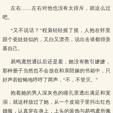
左右……左右对他也没有太排斥，就这么过
吧。
“又不说话？”程枭轻轻摇了摇，人抱在怀里
跟个瓷娃娃似的，又白又漂亮，说出去谁都得羡
慕自己。
易鸣鸢想通以后还是羞，她没有教引嬷嬷，
那种册子当然也不会放在和亲陪嫁的书箱中，只
好声若蚊蝇地哼哼了两声，“不，不管灭。”
抱着她的男人深灰色的瞳孔里透出满足和宠
溺，就这样放过了她，从一个皮箱子里抖出红色
婚服，认真穿在身上，上头的装饰与易鸣鸢所佩