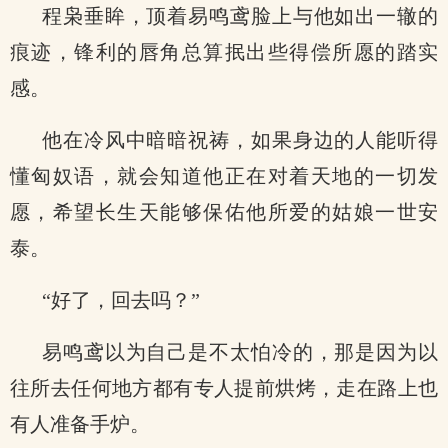
程枭垂眸，顶着易鸣鸢脸上与他如出一辙的
痕迹，锋利的唇角总算抿出些得偿所愿的踏实
感。
他在冷风中暗暗祝祷，如果身边的人能听得
懂匈奴语，就会知道他正在对着天地的一切发
愿，希望长生天能够保佑他所爱的姑娘一世安
泰。
“好了，回去吗？”
易鸣鸢以为自己是不太怕冷的，那是因为以
往所去任何地方都有专人提前烘烤，走在路上也
有人准备手炉。