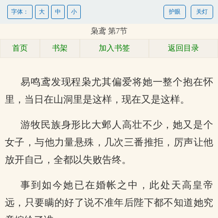
字体：
大
中
小
护眼
关灯
枭鸢 第7节
首页
书架
加入书签
返回目录
易鸣鸢发现程枭尤其偏爱将她一整个抱在怀
里，当日在山洞里是这样，现在又是这样。
游牧民族身形比大邺人高壮不少，她又是个
女子，与他力量悬殊，几次三番推拒，厉声让他
放开自己，全都以失败告终。
事到如今她已在婚帐之中，此处天高皇帝
远，只要瞒的好了说不准年后陛下都不知道她究