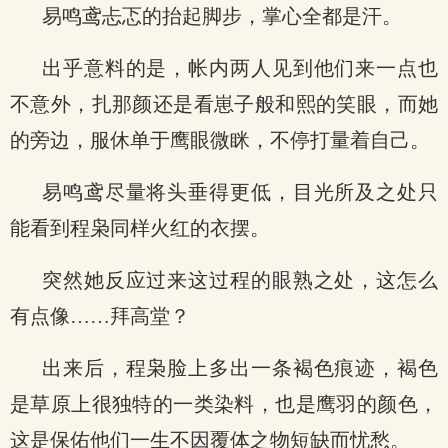
易鸣鸢忐忑的抬起脚步，掌心全都是汗。
出乎意料的是，帐内两人见到他们来一点也
不意外，扎那颜还是看崽子般和熙的笑眼，而她
的旁边，服休单于鹰眼微眯，不停打量着自己。
易鸣鸢尽量将头垂得更低，目光所及之处只
能看到程枭同样火红的衣摆。
突然她反应过来这过程的眼熟之处，这怎么
有点像……拜高堂？
出来后，程枭脸上多出一条褐色痕迹，褐色
是草原上很独特的一类染料，也是鹰羽的颜色，
这是保佑他们一生不因覆体之物短缺而忧愁。