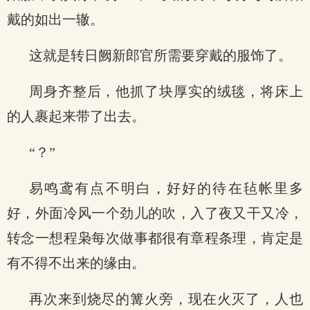
戴的如出一辙。
这就是转日阙新郎官所需要穿戴的服饰了。
周身齐整后，他抓了块厚实的绒毯，将床上
的人裹起来带了出去。
“？”
易鸣鸢有点不明白，好好的待在毡帐里多
好，外面冷风一个劲儿的吹，入了夜又干又冷，
转念一想程枭每次做事都很有章程条理，肯定是
有不得不出来的缘由。
再次来到烧尽的篝火旁，现在火灭了，人也