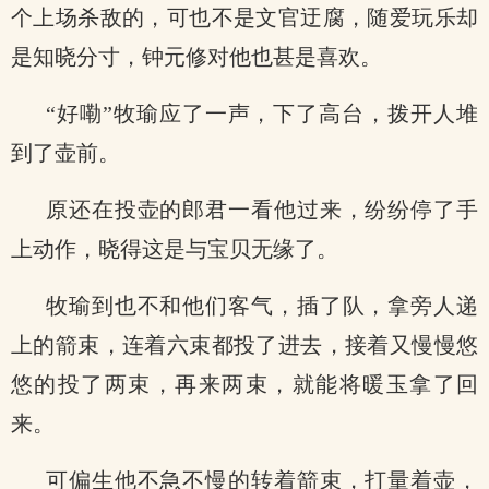
个上场杀敌的，可也不是文官迂腐，随爱玩乐却
是知晓分寸，钟元修对他也甚是喜欢。
“好嘞”牧瑜应了一声，下了高台，拨开人堆
到了壶前。
原还在投壶的郎君一看他过来，纷纷停了手
上动作，晓得这是与宝贝无缘了。
牧瑜到也不和他们客气，插了队，拿旁人递
上的箭束，连着六束都投了进去，接着又慢慢悠
悠的投了两束，再来两束，就能将暖玉拿了回
来。
可偏生他不急不慢的转着箭束，打量着壶，