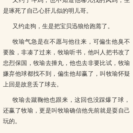
又约了斗鸡，也不知道他哪儿找的风鸡，生
是琢死了自己心肝儿似的明儿哥。
又约走狗，生是把宝贝迅狼给跑蔫了。
牧瑜气急是在不愿与他往来，可偏生他臭不
要脸，非凑了过来，牧瑜听书，他叫人把书改了
忠烈保国，牧瑜去捶丸，他也去非要比试，牧瑜
嫌弃他球都找不到，偏生他却赢了，叫牧瑜怀疑
上回是故意丢了球去。
牧瑜去蹴鞠他也跟来，这回也没踩爆了球，
还赢了牧瑜，更是叫牧瑜确信他先前就是耍自己
玩的。