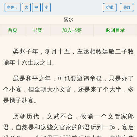
字体：
大
中
小
护眼
关灯
落水
首页
书架
加入书签
返回目录
柔兆子年，冬月十五，左丞相牧廷敬二子牧
瑜年十六生辰之日。
虽是和平之年，可也要避讳帝疑，只是办了
个小宴，但全朝大小文官，还是来了个大半，多
是携子赴宴。
历朝历代，文武不合，牧瑜一个文管家郎
君，自然是和这些文官家的郎君玩到一起，宴启