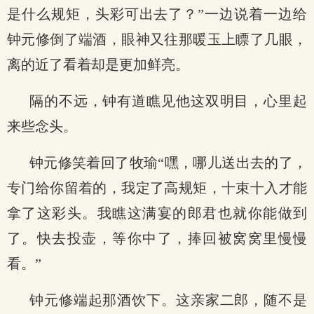
是什么规矩，头彩可出去了？”一边说着一边给
钟元修倒了端酒，眼神又往那暖玉上瞟了几眼，
离的近了看着却是更加鲜亮。
隔的不远，钟有道瞧见他这双明目，心里起
来些念头。
钟元修笑着回了牧瑜“嘿，哪儿送出去的了，
专门给你留着的，我定了高规矩，十束十入才能
拿了这彩头。我瞧这满宴的郎君也就你能做到
了。快去投壶，等你中了，捧回被窝窝里慢慢
看。”
钟元修端起那酒饮下。这亲家二郎，随不是