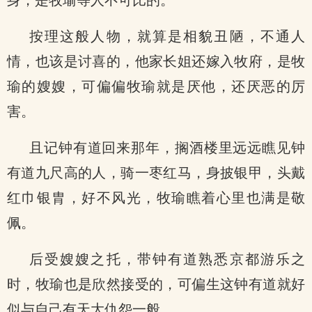
身，是牧瑜等人不可比的。
按理这般人物，就算是相貌丑陋，不通人
情，也该是讨喜的，他家长姐还嫁入牧府，是牧
瑜的嫂嫂，可偏偏牧瑜就是厌他，还厌恶的厉
害。
且记钟有道回来那年，搁酒楼里远远瞧见钟
有道九尺高的人，骑一枣红马，身披银甲，头戴
红巾银胄，好不风光，牧瑜瞧着心里也满是敬
佩。
后受嫂嫂之托，带钟有道熟悉京都游乐之
时，牧瑜也是欣然接受的，可偏生这钟有道就好
似与自己有天大仇怨一般。