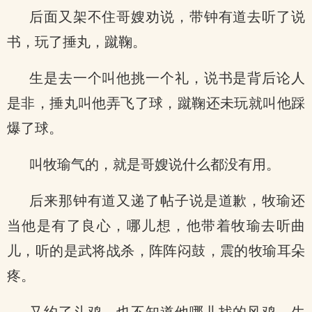
后面又架不住哥嫂劝说，带钟有道去听了说
书，玩了捶丸，蹴鞠。
生是去一个叫他挑一个礼，说书是背后论人
是非，捶丸叫他弄飞了球，蹴鞠还未玩就叫他踩
爆了球。
叫牧瑜气的，就是哥嫂说什么都没有用。
后来那钟有道又递了帖子说是道歉，牧瑜还
当他是有了良心，哪儿想，他带着牧瑜去听曲
儿，听的是武将战杀，阵阵闷鼓，震的牧瑜耳朵
疼。